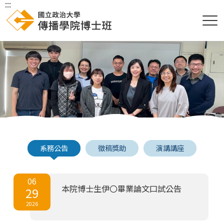
:::
系務公告
徵稿獎助
演講講座
06
本院博士生伊〇畢業論文口試公告
29
2026