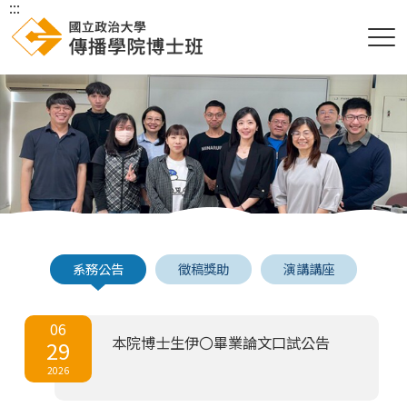
:::
系務公告
徵稿獎助
演講講座
06
本院博士生伊〇畢業論文口試公告
29
2026