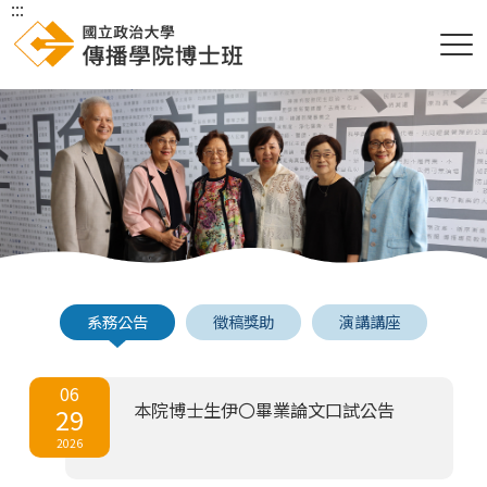
:::
系務公告
徵稿獎助
演講講座
06
本院博士生伊〇畢業論文口試公告
29
2026