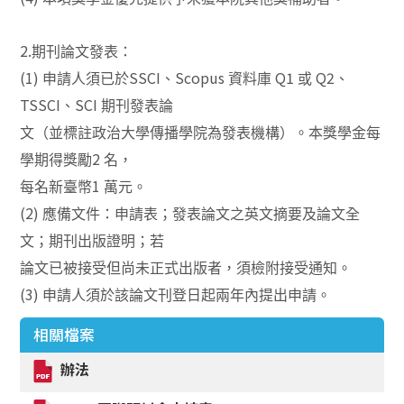
2.
期刊論文發表：
(1)
SSCI
Scopus
Q1
Q2
申請人須已於
、
資料庫
或
、
TSSCI
SCI
、
期刊發表論
文（並標註政治大學傳播學院為發表機構）。本獎學金每
2
學期得獎勵
名，
1
每名新臺幣
萬元。
(2)
應備文件：申請表；發表論文之英文摘要及論文全
文；期刊出版證明；若
論文已被接受但尚未正式出版者，須檢附接受通知。
(3)
申請人須於該論文刊登日起兩年內提出申請。
相關檔案
辦法