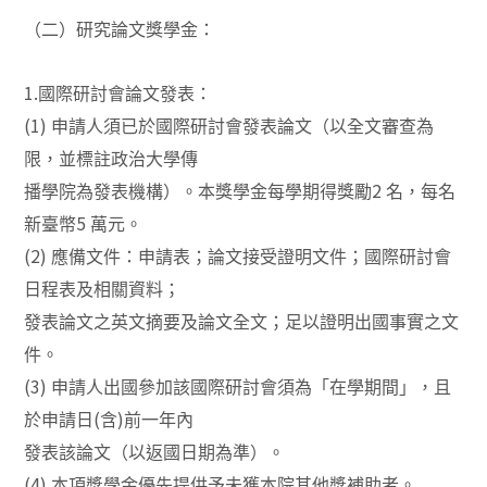
（二）研究論文獎學金：
1.
國際研討會論文發表：
(1)
申請人須已於國際研討會發表論文（以全文審查為
限，並標註政治大學傳
2
播學院為發表機構）。本獎學金每學期得獎勵
名，每名
5
新臺幣
萬元。
(2)
應備文件：申請表；論文接受證明文件；國際研討會
日程表及相關資料；
發表論文之英文摘要及論文全文；足以證明出國事實之文
件。
(3)
申請人出國參加該國際研討會須為「在學期間」，且
(
)
於申請日
含
前一年內
發表該論文（以返國日期為準）。
(4)
本項獎學金優先提供予未獲本院其他獎補助者。