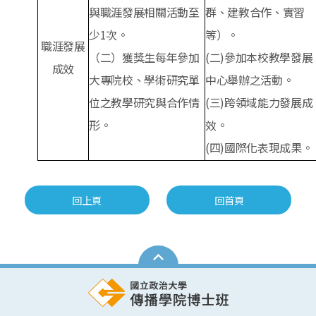
與職涯發展相關活動至
群、建教合作、實習
少
1
次。
等）。
職涯發展
（二）獲獎生每年參加
(
二
)
參加本校教學發展
成效
大專院校、學術研究單
中心舉辦之活動。
位之教學研究與合作情
(
三
)
跨領域能力發展成
形。
效。
(
四
)
國際化表現成果。
回上頁
回首頁