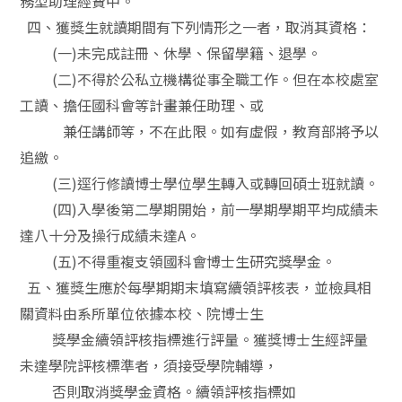
務型助理經費中。
四、獲獎生就讀期間有下列情形之一者，取消其資格：
(
一
)
未完成註冊、休學、保留學籍、退學。
(
二
)
不得於公私立機構從事全職工作。但在本校處室
工讀、擔任國科會等計畫兼任助理、或
兼任講師等，不在此限。如有虛假，教育部將予以
追繳。
(
三
)
逕行修讀博士學位學生轉入或轉回碩士班就讀。
(
四
)
入學後第二學期開始，前一學期學期平均成績未
達八十分及操行成績未達
A
。
(
五
)
不得重複支領國科會博士生研究獎學金。
五、獲獎生應於每學期期末填寫續領評核表，並檢具相
關資料由系所單位依據本校、院博士生
獎學金續領評核指標進行評量。獲獎博士生經評量
未達學院評核標準者，須接受學院輔導，
否則取消獎學金資格。續領評核指標如