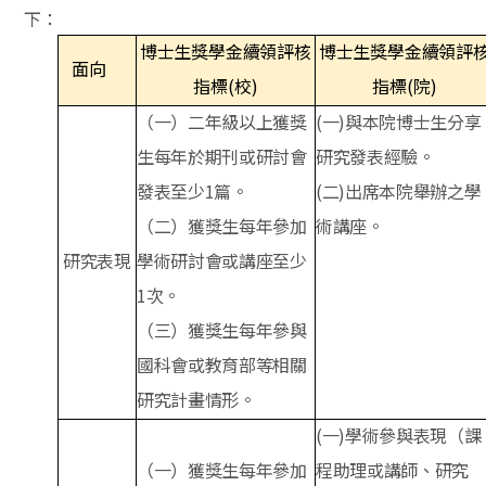
下：
博士生獎學金續領評核
博士生獎學金續領評
面向
指標
(
校
)
指標
(
院
)
（一）二年級以上獲獎
(
一
)
與本院博士生分享
生每年於期刊或研討會
研究發表經驗。
發表至少
1
篇。
(
二
)
出席本院舉辦之學
（二）獲獎生每年參加
術講座。
研究表現
學術研討會或講座至少
1
次。
（三）獲獎生每年參與
國科會或教育部等相關
研究計畫情形。
(
一
)
學術參與表現（課
（一）獲獎生每年參加
程助理或講師、研究