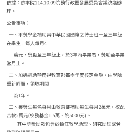
依據：依本院
院務行政暨發展委員會議決議辦
114.10.09
理。
公告事項：
一、本獎學金補助具中華民國國籍之博士班一至三年級
在學生，每人每月
4
萬元，獎勵至三年級止，於
年內畢業者，獎勵至畢業
3
當月止。
二、加碼補助額度視教育部每學年度核定金額，由學院
重新評選，領取期間
為
年。
1
三、獲獎生每名每月由教育部補助每生每月
2
萬元，校配
合款
2
萬元
(
校務基金
1.5
萬、院
5000
元
)
。
其中院獎助款包含於擔任教學助理、研究助理或勞