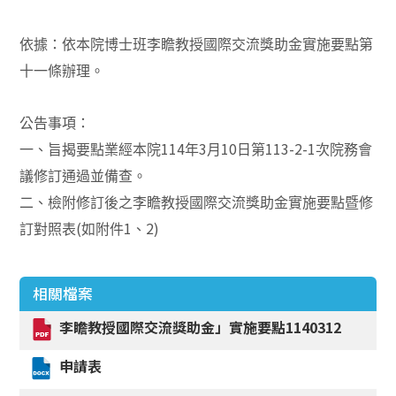
依據：
依本院博士班李瞻教授國際交流獎助金實施要點第
十一條辦理。
公告事項：
114
3
10
113-2-1
一、旨揭要點業經本院
年
月
日第
次院務會
議修訂通過並備查。
二、檢附修訂後之李瞻教授國際交流獎助金實施要點暨修
(
1
2)
訂對照表
如附件
、
相關檔案
李瞻教授國際交流獎助金」實施要點1140312
申請表