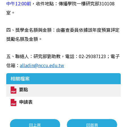
中午
12:00
前
，收件地點：傳播學院一樓研究部
310108
室。
四、獎學金名額與金額：由審查委員依據該年度預算評定
獎勵名額及金額。
五、聯絡人：研究部劉助教，電話：
02-29387123
；電子
信箱：
alladin@nccu.edu.tw
相關檔案
要點
申請表
回上頁
回首頁