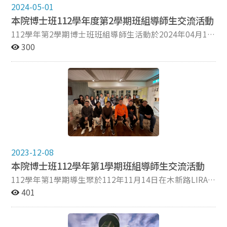
提供了具體的學術發展方向，幫助他們在國際學術領域中
博士學位的經歷與心得與同學們分享，並鼓勵同學努力適
2024-05-01
邁出更穩健的步伐。
應博士班的修業及研究生活。同時，活動也邀請多位博士
本院博士班112學年度第2學期班組導師生交流活動
班學長姐，分別就「博士班修業新規定」、「博士生研究
112學年第2學期博士班班組導師生活動於2024年04月15
生活與工作」、「資格檢定考試準備」及「博士生國內外
日，在首思義義式餐坊舉行，本次活動共有16名師生參
300
投稿經驗」等項目分享博士班的修業心得。 博士班迎新
加，包括張郁敏主任、劉慧雯導師，以及各年級的博士
聚會於每學年度開學第一週舉辦，目的是希望讓新生了解
生。 活動中，老師和學生們積極互動，氣氛非常融洽。
博士班的修業規定及應遵循的細節，並透過學長姐安排的
除了討論研討會和學術趨勢外，選課經驗也成為了大家熱
活動項目讓師生有更多的交流與互動，期使每位博士生都
烈交流的話題。學長姐們與學弟妹們分享了修課心得以及
能在傳播學院渡過一段豐盛的學術與研究生涯。
畢業門檻，包括資格檢定考試、專業領域筆試，以及研討
會發表的準備工作。 主任張郁敏和導師劉慧雯鼓勵剛成
立指導委員會的同學們，希望他們在學術道路上能堅持下
去。兩位老師勉勵大家保持激情，勇於面對挑戰，並在指
導委員會的幫助下，順利完成專業考試和博士論文。 本
2023-12-08
次活動還有一個驚喜，博士生中的夫妻檔帶著剛出生不久
本院博士班112學年第1學期班組導師生交流活動
的寶寶一起參加，為活動增添了溫馨的氛圍。老師和同學
們對寶寶愛不釋手，搶著要抱，整個活動都充滿了歡聲笑
112學年第1學期導生聚於112年11月14日在木新路LIRA
語。此外， 113學年提前入學的韓國外籍生金宰敏也參加
里拉義大利廚房舉行，師生共有20人參與，包括主任張郁
401
本次活動，帶來更多元的文化交流。 博士班導生聚會活
敏、導師劉慧雯及各年級的博士生。 本次活動老師和學生
動除了促進了老師和學生之間的深層交流，同時也加強了
們積極互動，氣氛融洽，除了分享研討會和學術趨勢外，
學生間的連結，營造一個充滿共鳴和支持的學術環境。期
選課相關經驗也成為交流焦點。學長姐與學弟妹們互相分