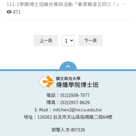
11:49AM-11:58AM 9分鐘 博士班論文開題經驗分享
111-1學期博士班聯合導師活動「畢業職涯五四三！」，
11:58AM-12:00PM 2分鐘 現場提問 ***大合照
於12月7日中午12點舉行，邀請輔仁大學新聞傳播學系助
471
12:00PM 發放餐盒
理教授陳鴻嘉，及教育部社會責任辦公室博士後研究員張
惠嵐兩位畢業系友，跟博士生一起分享畢業職涯經驗。
上一頁
下一頁
電話：(02)2938-7077
傳真：(02)2937-8629
E-Mail：mfchen2@nccu.edu.tw
地址：116302 台北市文山區指南路二段64號
瀏覽人次:
497326