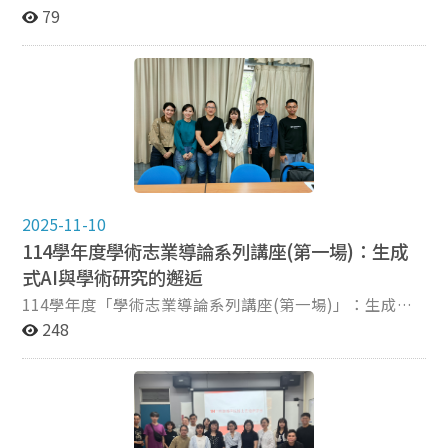
2026年4月7日在小曼谷餐廳舉辦。本次活動參與人員 包
79
括博士班林芝璇主任與劉慧雯導師，與10位橫跨博一至博
六的同學齊聚一堂進行經驗交流。此次活動提供平時 各自
忙碌的博士生一個難得的跨屆交流機會，讓同學們能在輕
鬆熱絡的氛圍中分享各自的研究興趣，進一步凝聚博 士班
的學術社群與同儕支持網絡。 在全球化學術交流日益
頻繁的趨勢下，本次聚會的焦點之一為「國際學術研討會
的經驗傳承」。今年有多位博生 即將前往頂尖學術會議，
如國際傳播學會（ICA）與國際媒介與傳播研究學會
（IAMCR）發表研究成果，此次活動由 高年級學長分享申
2025-11-10
請「李瞻教授國際交流獎助金」經費補助的經驗，以及機
114學年度學術志業導論系列講座(第一場)：生成
票與住宿安排等實用細節。藉由經驗傳遞 ，也展現博士生
式AI與學術研究的邂逅
在國際舞台上的活躍與互助精神，減輕學弟妹對於跨國參
與學術活動的焦慮與困惑。 此外，林芝璇主任也於會
114學年度「學術志業導論系列講座(第一場)」：生成式
中分享本學期研究部即將展開的豐富學術活動，例如：將
AI與學術研究的邂逅 傳播學院博士班本(114)學年度第1
248
於今年7月7日至8日由韓國 廣告學會（KAS）與本校合辦
學期舉辦「學術志業導論」系列講座，第一場於114年11
的「2026 KAS–NCCU全球廣告研討會」。主任鼓勵同學
月4日舉行，邀請中央研究院歐美研究所助理研究員、清
積極參與、擴展學術視野，除了針對 AI與平台時代的廣告
大通識教育中心兼任助理教授陳弘儒，以「生成式 AI 與
議題踴躍投稿外，也應主動報名協助會議的現場工作，從
學術研究」為題進行演講。 陳弘儒教授從人工智慧正改
中累積參與國際型會議的實務經驗。 芝璇主任同時預
變知識生產的現況切入，帶領師生思考AI如何重塑學術倫