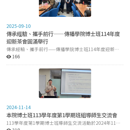
告了今年多項由「UAAT計畫」挹注支持的學術資源，期
理、研究流程與知識的生成方式，並聚焦於三大核心課
盼全方位提升博士生的研究知能，包含： (1) 國際學者
題：使用 AI 的學術倫理規範、AI 作為研究工具的角色、
深度交流：115年4月28日與4月30日將分別邀請 Dr.
以及 AI 是否具有「作者性」 的哲學命題。 陳教授指
Scott Stroud 與 Dr. Natalie Stroud 蒞臨演講， 探討
出，若要理解AI對學術的深層衝擊，關鍵並不只是工具層
2025-09-10
「Pragmatism, Communication, and Democracy」、
面的技術選擇，而是應回到「大學作為探求真理的制度」
傳承經驗、攜手前行——傳播學院博士班114年度
「Algorithms, Affordances, and Political
本質重新反思：「何謂學術研究？」以及「何謂好的研
Communication」 等前沿議題，並特別開放下午時段供
迎新茶會圓滿舉行
究？」。他強調，唯有紮實的方法論訓練及持續維持活躍
碩博士生預約個別晤談。 (2) 論文與研究計畫發展工作
的問題意識，研究者才能在AI無所不在的時代仍維持研究
傳承經驗、攜手前行——傳播學院博士班114年度迎新茶
坊(二)：115年5月1日將辦理「Thesis & Research Project
品質，不讓「方法」與「洞察力」在工具便捷的幻象中被
會圓滿舉行 金秋九月，正是新學年啟程之際。9月2日中
166
Development Workshop II: Responsible AI in Social
稀釋。 為進一步說明「直覺與新知的生成」如何在研究
午，一年一度的傳播學院博士班迎新茶會於傳播學院2樓
Science Research: Methods, Applications, and Ethics」
過程中發生，陳教授舉出理查·費曼（Richard
206教室舉行，師生齊聚一堂，共同迎接新生的到來，活
工作坊，邀請Dr. Natalie (Talia) Jomini Stroud 與Dr.
Feynman）及自身研究歷程的案例。費曼將十二個長期思
動在溫馨愉快的氛圍中圓滿落幕。 本次茶會邀請博士班
Hsuan-Ting Chen主講，此為有意申請第二輪 UAAT 學生
考的難題常存心中，並在閱讀新概念或新模型時反覆測
林芝璇主任、張郁敏導師及徐美苓教授蒞臨。師長們除了
研究獎助金（Student Research Fellowship）的同學 不
試、比對，一旦有新技術或論述產生連結，就有可能突然
向新生致以誠摯的問候，更以多年教學與研究的經驗，勉
可錯過的關鍵行程。 (3) 精進跨領域分析技術：將與國
啟動突破性洞見。而陳教授也分享自己在一次政治哲學與
勵新生珍惜博士班旅程、勇於突破挑戰。林芝璇主任亦強
傳碩共同開設「進階研究方法」全英語課程(1學分，115
AI讀書會的討論中，見證了與人交鋒、並受 Scott
調，本學年博士班將持續推動「國際移動能力」的培育，
年6月15日至23日密集授課)， 由鄭怡卉教授與 Dr.
Shapiro 新作啟發後，重新組合既有知識脈絡，意外觸發
透過系列活動協助博士生拓展學術視野、強化國際交流，
2024-11-14
Hyunjin Song 協同授課，帶領同學運用 R 統計語言深入
新的研究理解。這些例子顯示，研究不只是「累積知
彰顯博士班積極鏈接全球學術社群的特色。 除了師長的
本院博士班113學年度第1學期班組導師生交流會
探討中介與調節效應等進階資料分析模型。 整場導
識」，更是持續維持好奇、保持張力、願意重新框架思考
引領，學長姐的經驗傳承亦是迎新茶會的重要環節。分享
113學年度第1學期博士班導師生交流活動於2024年11月5
師生交流活動在溫馨的交流中圓滿落幕。透過師長的引路
的歷程。 談及未來可能的趨勢，陳教授提出了值得關注
內容涵蓋「博士班修業規定」、「國內外學術發表」、
日，在傳播學院研討室舉行。本活動為每學期舉辦的博士
與同儕間的無私分享，博士生們得以在漫長且充滿挑戰 的
318