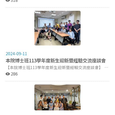
的前瞻判斷，他說，目前學界針對AI使用的標註方式、甚
「資格檢定考試備考」及「學業與生活平衡」等面向，為
班導師生聯誼活動，本次活動邀計有博士班劉慧雯導師，
研究道路上獲得具體的支持與指引，迎接未來國際學術的
至將AI列為共同作者的作法，可能只是過渡期現象。他進
新生帶來實務建議與心路指引。新生們不僅獲得實用經
及博士班張郁敏主任參加，與16名報名參與活動的博士生
挑戰。 (圖文：博士生劉怡恬)
一步指出，AI的普及將可能拉開研究者間的差距，形成
驗，也深刻感受到博士班「傳承與支持」的學術氛圍。
聚餐，並分享研究心得與近況。 本次活動特別邀請本院
「M型化」生態：少數研究者仍然依循嚴謹考據、深度文
迎新茶會作為傳播學院博士班的重要傳統活動，透過搭建
博士候選人許弘諺擔任分享人，分享其出國進行研究發表
本閱讀（close reading）與嚴密方法論，而另一群人則可
新生與師長、同儕交流互動的平台，期望能夠幫助其快速
的經驗，並為在場博士生提供寶貴的指導。許弘諺介紹了
能仰賴AI自動生成、漸失研究基本功。他呼籲，AI再強，
地融入博士班新生活，並在未來的學術道路上找到持續前
參加國際學術研討會的全過程，涵蓋如何選擇合適的研討
也無法代替學術最核心的工夫：閱讀、思考與嚴謹書寫。
行的動力。 展望新學年，傳播學院博士班將持續致力於培
會、投稿時應注意的事項、撰寫摘要和完整論文的重點，
在最後的問答交流中，博士生踴躍提問，討論也延伸至
育具備國際視野與深厚研究力的學術人才，期待每一位博
以及口頭發表的實用技巧。他指出，選擇符合自身研究方
生成式AI在論文寫作倫理、學術出版模式的可能轉變、以
士生都能在這段旅程中成就自我，攜手共譜學術新篇
向的會議，並精確遵循投稿規範，是提升研究展示效果的
及研究方法中如何有效整合AI等議題。陳教授逐一回應，
章。 (博士生邱聃撰文)
2024-09-11
關鍵。此外，許弘諺還強調，在撰寫摘要時應清楚呈現研
並提醒研究者在使用AI時所需留意的原則與界線。 此次
本院博士班113學年度新生迎新暨經驗交流座談會
究的背景、方法與主要發現，並強調學術貢獻，以提高論
演講不僅提供師生深化理解AI與學術之間張力的視角，也
文的被接納率。 除了分享發表經驗，許弘諺也詳細介紹
【本院博士班113學年度新生迎新暨經驗交流座談會】
讓與會者更具體辨識出AI時代研究者必須面對的基本功、
了校內外多項學術補助申請流程，包含國科會、政大研發
本院博士班113學年度新生迎新暨經驗交流座談會於2024
286
規範與價值堅持。透過此次講座，與會者更加清晰認知到
處等資源。他提醒博士生們在出國參加研討會前應充分了
年9月10日假傳播學院舉行。本次活動邀請許志堅院長、
AI時代學術研究面臨的諸多關鍵問題，並帶來深刻啟發。
解各項補助的申請要求及時間安排，以確保經費支援，減
張郁敏主任、劉慧雯導師及徐美苓教授到場致詞，並歡迎
(博士生邱聃撰文/照片提供)
輕經濟負擔。他並分享如何利用補助資源來提升學術交流
博士班新同學入學，本次活動共計有20位師生參與。 許
的機會，為在場博士生提供了實用的建議。 整場導生聚
志堅院長致詞時表示，每位博士生經歷的博士修業生涯與
活動在輕鬆愉快的氛圍中進行，參與的博士生們皆表示收
困難都不一樣，院長鼓勵同學走出屬於自己的博士班歷
穫豐富，對未來的學術規劃與國際交流有更清晰的認識。
程。 本次活動除了歡迎博士班新生加入傳播學院大家庭
此次活動不僅加強了導師與學生之間的聯繫，也為博士生
外，張郁敏主任、劉慧雯導師及徐美苓老師也以自身攻讀