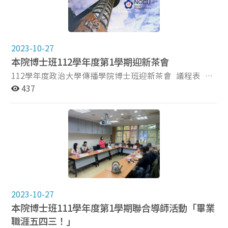
望這樣的歡聚能成為未來更多共同進步和美好回憶的起
享修課心得和畢業門檻，包括如資格檢定考試、專業領域
點。
筆試，以及研討會發表之準備...。 博士班導生聚會活動除
了促進了老師和學生之間的深層交流，同時也加強了學生
間的連結，營造一個充滿共鳴和支持的學術環境。期望這
2023-10-27
樣的歡聚能成為未來更多共同進步和美好回憶的起點。
本院博士班112學年度第1學期迎新茶會
112學年度政治大學傳播學院博士班迎新茶會 議程表 日
期：2023年09月12日（星期二） 時間：10:30-
437
12:00 地點：傳播學院
310431教室 時間 時長 活動 演講人/負責人 備註
10:30AM-10:31AM 1分鐘 主持人開場 Andrewdrew
10:31AM-10:41AM 10分鐘 傳播學院院長、博士班主任、
導師致詞 10:41AM-10:45AM 4分鐘 必修課老師致詞
***大合照 10:45AM-10:55AM 10分鐘 新生自我介紹
10:55AM-11:04AM 9分鐘 博士班修業規定 文楷誠
11:04AM-11:13AM 9分鐘 資格考經驗分享 張小滿
11:13AM-11:22AM 9分鐘 專業考經驗分享 許弘諺
2023-10-27
11:22AM-11:31AM 9分鐘 國內投稿經驗分享 張依萍
本院博士班111學年度第1學期聯合導師活動「畢業
11:31AM-11:40AM 9分鐘 國外投稿經驗分享 唐允中 & 楊
職涯五四三！」
濟瑋 11:40AM-11:49AM 9分鐘 研究助理經驗分享 袁景軒