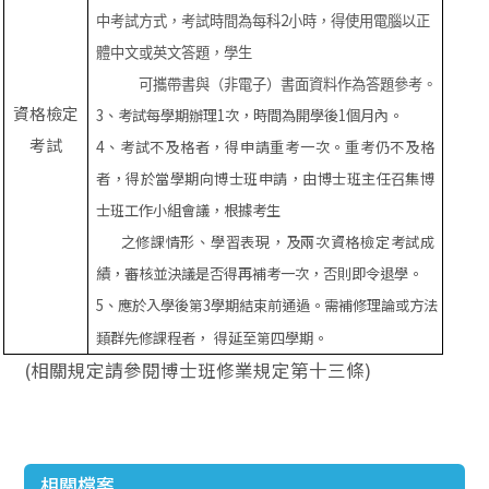
2
中考試方式，考試時間為每科
小時，得使用電腦以正
體中文或英文答題，學生
可攜帶書與（非電子）書面資料作為答題參考。
資格檢定
3
、考試每學期辦理
1
次，時間為開學後
1
個月內。
考試
4
、考試不及格者，得申請重考一次。重考仍不及格
者，得於當學期向博士班申請，由博士班主任召集博
士班工作小組會議，根據考生
之修課情形、學習表現，及兩次資格檢定考試成
績，審核並決議是否得再補考一次，否則即令退學。
5
、應於入學後第
3
學期結束前通過。需補修理論或方法
類群先修課程者，
得延至第四學期。
(相關規定請參閱博士班修業規定第十三條)
相關檔案