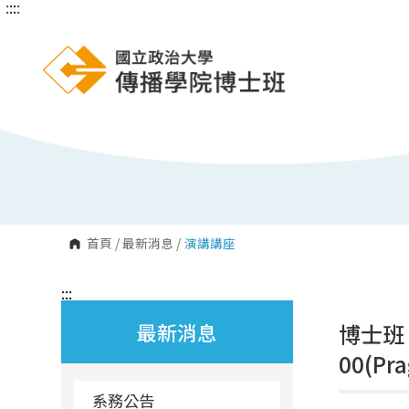
:::
:::
跳
到
主
要
內
容
區
塊
首頁
/
最新消息
/
演講講座
:::
最新消息
博士班
00(Pr
系務公告