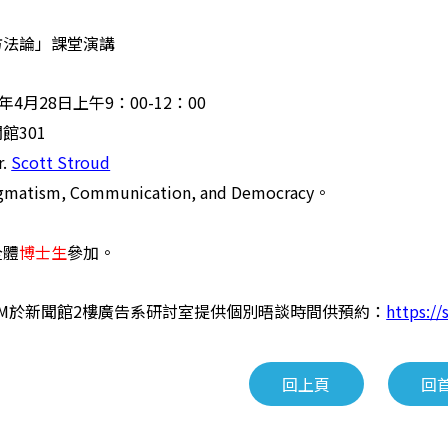
方法論」課堂演講
年4月28日上午9：00-12：00
館301
r.
Scott Stroud
atism, Communication, and Democracy。
全體
博士生
參加。
4PM於新聞館2樓廣告系研討室提供個別晤談時間供預約：
https://
回上頁
回