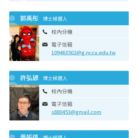
郭禹彤
博士候選人
校內分機
電子信箱
109463502@g.nccu.edu.tw
許弘諺
博士候選人
校內分機
電子信箱
s880453@gmail.com
黃拓遠
博士候選人