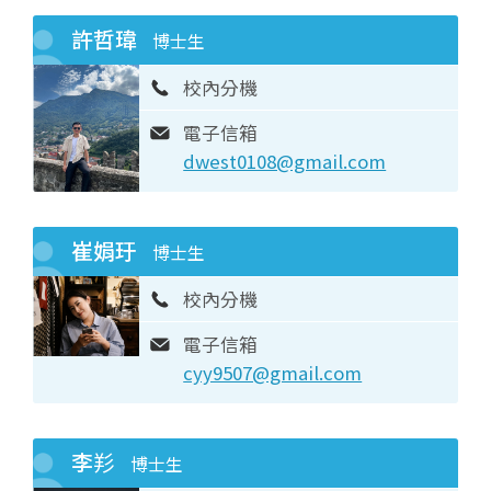
許哲瑋
博士生
校內分機
電子信箱
dwest0108@gmail.com
崔娟玗
博士生
校內分機
電子信箱
cyy9507@gmail.com
李羏
博士生