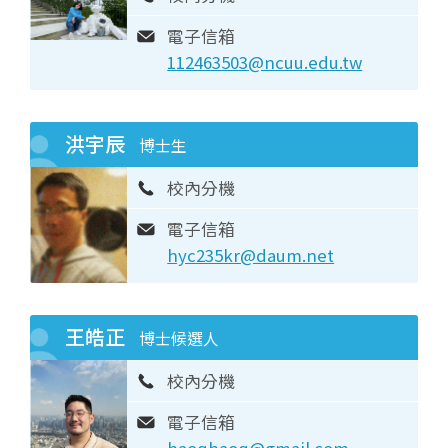
電子信箱
112463503@ncuu.edu.tw
洪宇辰
博士生
校內分機
電子信箱
hyc235kr@daum.net
王皓正
博士候選人
校內分機
電子信箱