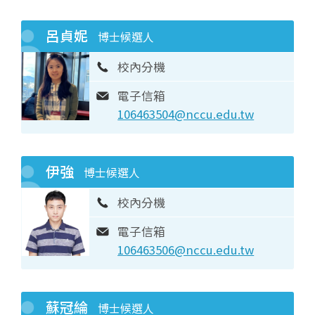
呂貞妮
博士候選人
校內分機
電子信箱
106463504@nccu.edu.tw
伊強
博士候選人
校內分機
電子信箱
106463506@nccu.edu.tw
蘇冠綸
博士候選人