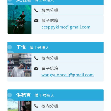
校內分機
電子信箱
ccsppykimo@gmail.com
王悅
博士候選人
校內分機
電子信箱
wangyuenccu@gmail.com
洪苑真
博士候選人
校內分機