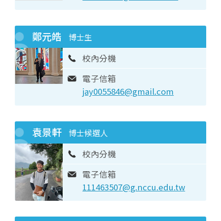
鄭元皓
博士生
校內分機
電子信箱
jay0055846@gmail.com
袁景軒
博士候選人
校內分機
電子信箱
111463507@g.nccu.edu.tw