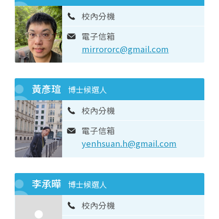
校內分機
電子信箱
mirrororc@gmail.com
黃彥瑄
博士候選人
校內分機
電子信箱
yenhsuan.h@gmail.com
李承曄
博士候選人
校內分機