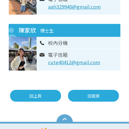
aah329940@gmail.com
陳家欣
博士生
校內分機
電子信箱
cute40412@gmail.com
回上頁
回首頁