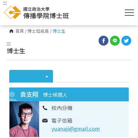
:::
首頁
/
博士班成員
/
博士生
:::
博士生
袁支翔
博士候選人
校內分機
電子信箱
yuanaji@gmail.com