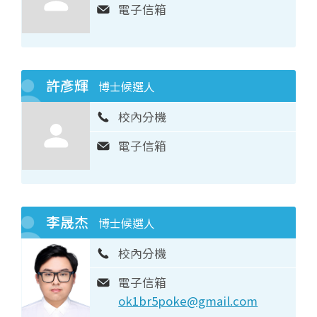
電子信箱
許彥輝
博士候選人
校內分機
電子信箱
李晟杰
博士候選人
校內分機
電子信箱
ok1br5poke@gmail.com