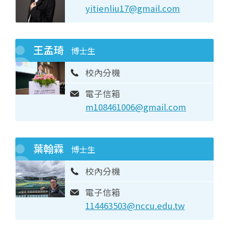
yitienliu17@gmail.com
王孟琦
博士生
校內分機
電子信箱
m108461006@gmail.com
葉翰霖
博士生
校內分機
電子信箱
114463503@nccu.edu.tw