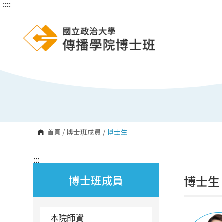
:::
:::
跳
到
主
要
內
容
區
塊
首頁
/
博士班成員
/
博士生
:::
博士班成員
博士生
本院師資