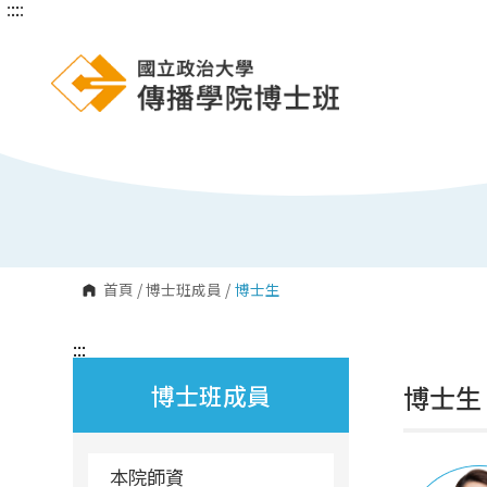
:::
:::
跳
到
主
要
內
容
區
塊
首頁
/
博士班成員
/
博士生
:::
博士班成員
博士生
本院師資