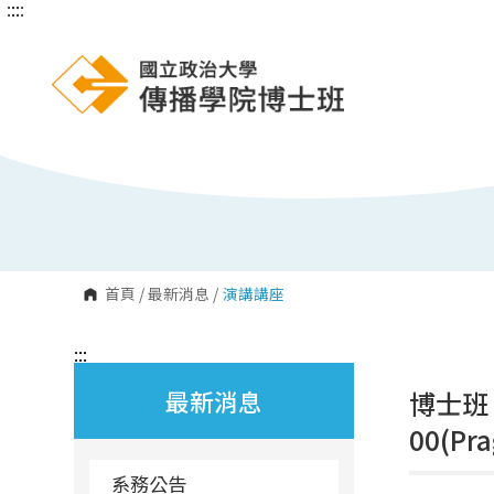
:::
:::
跳
到
主
要
內
容
區
塊
首頁
/
最新消息
/
演講講座
:::
最新消息
博士班
00(Pr
系務公告