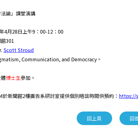
方法論」課堂演講
年4月28日上午9：00-12：00
館301
r.
Scott Stroud
atism, Communication, and Democracy。
全體
博士生
參加。
4PM於新聞館2樓廣告系研討室提供個別晤談時間供預約：
https://
回上頁
回