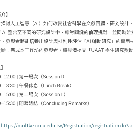
簡介】
將探討人工智慧（
）如何改變社會科學在文獻回顧、研究設計
AI
將
整合至不同的研究設計中、應對關鍵的倫理挑戰，並同時維
AI
合，參與者將能培養出設計與批判性評估「
輔助研究」的實用
AI
獎勵
：完成本工作坊的參與者，將具備提交「
學生研究獎
UAAT
程】
第一場次（
）
0–12:00 |
Session I
午餐休息（
）
0–13:30 |
Lunch Break
第二場次（
）
0–15:00 |
Session II
閉幕總結（
）
0–15:30 |
Concluding Remarks
：
https://moltke.nccu.edu.tw/Registration/registration.do?