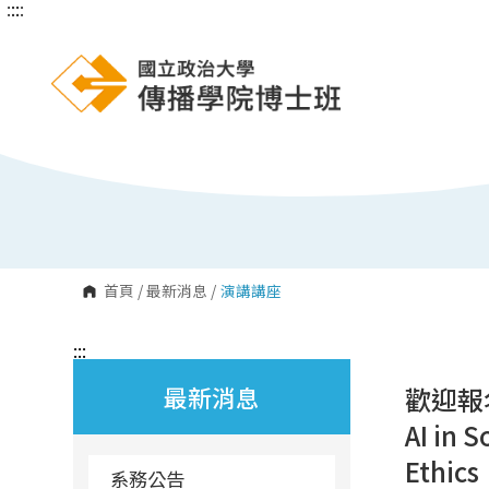
:::
:::
跳
到
主
要
內
容
區
塊
首頁
/
最新消息
/
演講講座
:::
最新消息
歡迎報名
AI in 
Ethics
系務公告