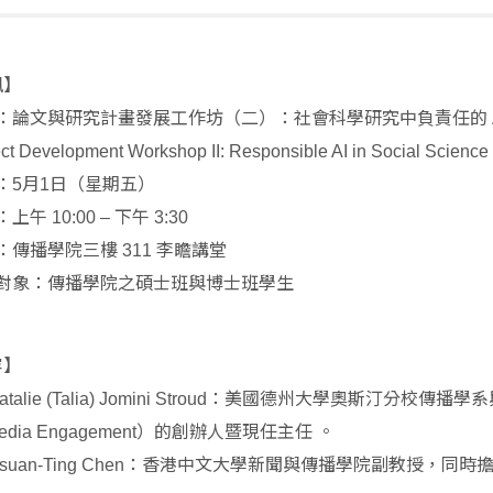
訊】
：論文與研究計畫發展工作坊（二）：社會科學研究中負責任的
ct Development Workshop II: Responsible AI in Social Science
：
月
日（星期五）
5
1
：上午
下午
10:00 –
3:30
：傳播學院三樓
李瞻講堂
311
對象
：傳播學院之碩士班與博士班學生
容】
：美國德州大學奧斯汀分校傳播學系
atalie (Talia) Jomini Stroud
）的創辦人暨現任主任
。
Media Engagement
：香港中文大學新聞與傳播學院副教授，同時
Hsuan-Ting Chen