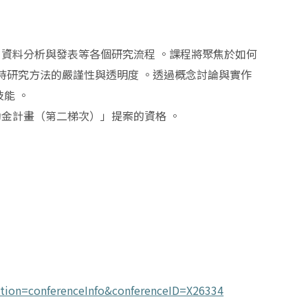
、資料分析與發表等各個研究流程
。課程將聚焦於如何
持研究方法的嚴謹性與透明度
。透過概念討論與實作
技能
。
助金計畫（第二梯次）」提案的資格
。
action=conferenceInfo&conferenceID=X26334