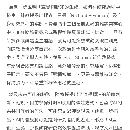
為進一步說明「直覺與新知的生成」如何在研究過程中
發生，陳教授舉出理查·費曼（
）及自
Richard Feynman
身研究歷程的案例。費曼將十二個長期思考的難題常存心
中，並在閱讀新概念或新模型時反覆測試、比對，一旦有
新技術或論述產生連結，就有可能突然啟動突破性洞見。
而陳教授也分享自己在一次政治哲學與
讀書會的討論
AI
中，見證了與人交鋒、並受
新作啟發後，
Scott Shapiro
重新組合既有知識脈絡，意外觸發新的研究理解。這些例
子顯示，研究不只是「累積知識」，更是持續維持好奇、
保持張力、願意重新框架思考的歷程。
談及未來可能的趨勢，陳教授提出了值得關注的前瞻判
斷，他說，目前學界針對
使用的標註方式、甚至將
列
AI
AI
為共同作者的作法，可能只是過渡期現象。他進一步指
出，
的普及將可能拉開研究者間的差距，形成「
型
AI
M
化」生態：少數研究者仍然依循嚴謹考據、深度文本閱讀