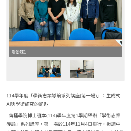
活動照1
114
學年度「
學術志業導論系列講座
第一場
」
：生成式
(
)
與學術研究的邂逅
AI
傳播學院博士班本
學年度第
學期舉辦「學術志業
(114)
1
導論」系列講座，第一場於
年
月
日舉行，邀請中
114
11
4