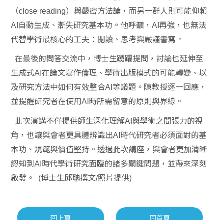
（
）與嚴密方法論，而另一群人則可能仰賴
close reading
自動生成、漸失研究基本功。他呼籲，
再強，也無法
AI
AI
代替學術最核心的工夫：閱讀、思考與嚴謹書寫。
在最後的問答交流中，博士生踴躍提問，討論也延伸至
生成式
在論文寫作倫理、學術出版模式的可能轉變、以
AI
及研究方法中如何有效整合
等議題。陳教授逐一回應，
AI
並提醒研究者在使用
時所需留意的原則與界線。
AI
此次演講不僅提供師生深化理解
與學術之間張力的視
AI
角，也讓與會者更具體辨識出
時代研究者必須面對的基
AI
本功、規範與價值堅持。透過此次講座，與會者更加清晰
認知到
時代學術研究面臨的諸多關鍵問題，並帶來深刻
AI
啟發。
博士生邱聃撰文
照片提供
(
/
)
回上頁
回首頁