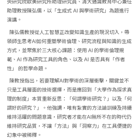
央研究院歐美研究所助理研究員、清大通識教育中心兼任
助理教授陳弘儒，以「生成式
與學術研究」為題進行
AI
演講。
陳弘儒教授從人工智慧正改變知識生產的現況切入，帶
領師生思考
如何重塑學術倫理、研究流程與知識的生成
AI
方式，並聚焦於三大核心課題：使用
的學術倫理規
AI
範、
作為研究工具的角色、以及
是否具有「作者
AI
AI
性」
的哲學命題。
陳教授指出，若要理解
對學術的深層衝擊，關鍵並不
AI
只是工具層面的技術選擇，而是應回到「大學作為探求真
理的制度」本質重新反思：「何謂學術研究？」以及「何
謂好的研究？」。他強調，唯有紮實的方法論訓練及持續
維持活躍的問題意識，研究者才能在
無所不在的時代仍
AI
維持研究品質，不讓「方法」與「洞察力」在工具便捷的
幻象中被稀釋。