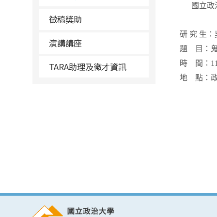
國立政
徵稿獎助
研
究
生：
演講講座
題
目：
時
間：
1
TARA助理及徵才資訊
地
點：