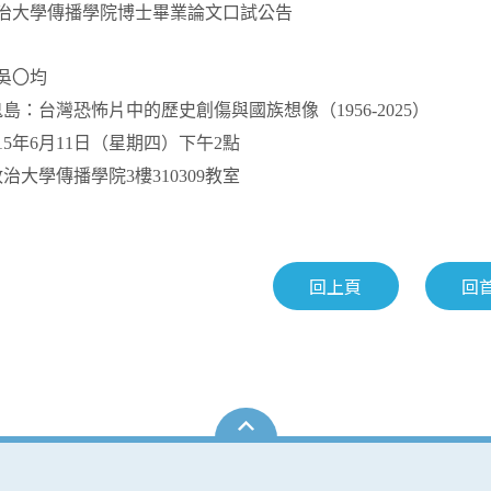
治大學傳播學院博士畢業論文口試公告
吳〇均
鬼島：台灣恐怖片中的歷史創傷與國族想像（
1956-2025
）
15
年
6
月
11
日（星期四）下午
2
點
政治大學傳播學院
3
樓
310309
教室
回上頁
回