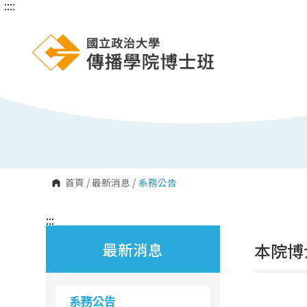
:::
:::
跳
到
主
要
內
容
區
塊
首頁
/
最新消息
/
系務公告
:::
最新消息
本院博
系務公告