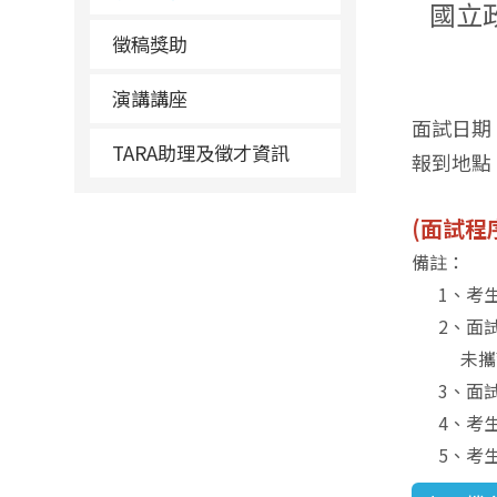
國立
徵稿獎助
演講講座
面試日期
TARA助理及徵才資訊
報到地點
(面試程
備註：
1、考生請
2、面試
未攜帶前
3、面試
4、考生收
5、考生若