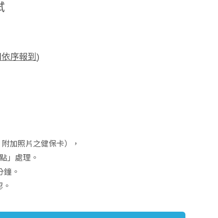
試
間依序報到
)
、附加照片之健保卡），
點」處理。
分鐘。
 確認。