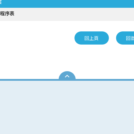
案
試程序表
回上頁
回