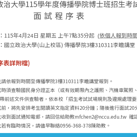
政治大學
115
學年度傳播學院博士班招生考
面
試
程
序
表
：
115
日
星期五
上午
7點35分起
依個人報到時
年
4
月
24
(
：國立政治大學
(
山上校區
)
傳播學院
3
樓
310311
李瞻講堂
序表詳附檔)
依報到時間至傳播學院3樓310311李瞻講堂報到。
時須查驗國民身分證正本（或有效期限內之護照、汽機車駕照
述文件供查驗者，依本校「招生考試試場規則及違規處理要
前，將先安排考生閱讀英文指定資料20分鐘；隨後進行面試20
到面試通知電郵，請回信給助教mfchen2@nccu.edu.tw
有臨時情況，請儘早聯絡0956-368-378陳助教。