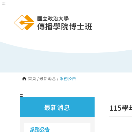
:::
:::
跳
到
主
要
內
容
區
塊
首頁
/
最新消息
/
系務公告
:::
最新消息
115
系務公告