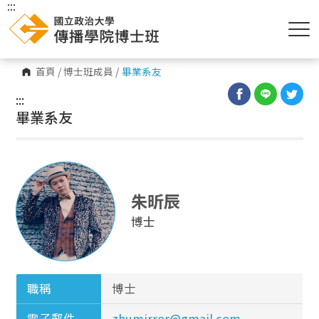
:::
首頁
/
博士班成員
/
畢業系友
:::
畢業系友
朱昕辰
博士
職稱
博士
電子郵件
zhumirror@gmail.com