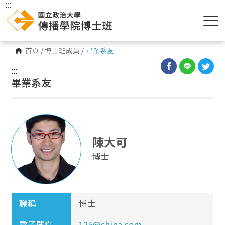
:::
首頁
/
博士班成員
/
畢業系友
:::
畢業系友
陳大可
博士
職稱
博士
電子郵件
125@china.com