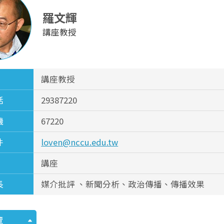
羅文輝
講座教授
講座教授
話
29387220
機
67220
件
loven@nccu.edu.tw
講座
長
媒介批評 、新聞分析、政治傳播、傳播效果
覽