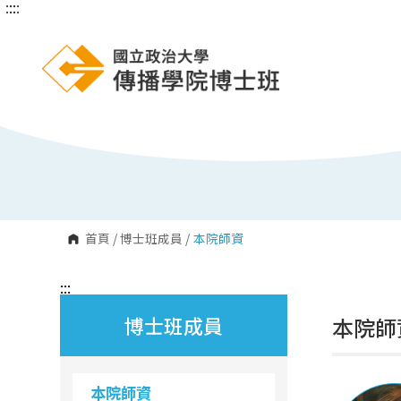
:::
:::
跳
到
主
要
內
容
區
塊
首頁
/
博士班成員
/
本院師資
:::
博士班成員
本院師
本院師資