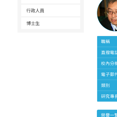
行政人員
博士生
職稱
直撥電
校內分
電子郵
類別
研究專
榮譽一